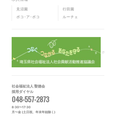
見沼園
行田園
ポコ･ア･ポコ
ルーチェ
社会福祉法人 聖徳会
採用ダイヤル
048-557-2873
8:30〜17:30
月〜金 (土日祝、年末年始除く)