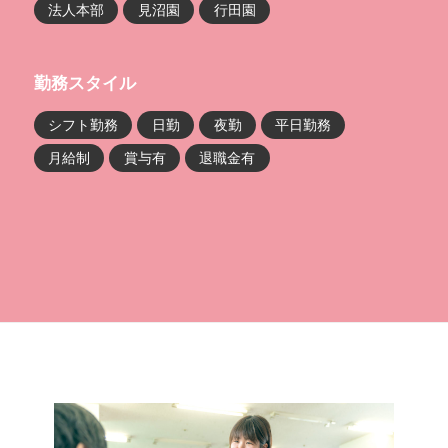
法人本部
見沼園
行田園
勤務スタイル
シフト勤務
日勤
夜勤
平日勤務
月給制
賞与有
退職金有